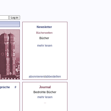
Newsletter
spräch mit Peter
Bücherwelten
Der Sommer und Lesen
Probst
Bücher
der Sommer
spräch mit Peter
mehr lesen
mehr lesen
Probst
mehr lesen
abonnieren
/
abbestellen
Journal
präche
#
Bedrohte Bücher
mehr lesen
...