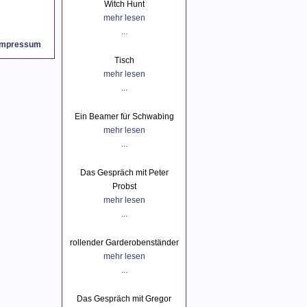
Witch Hunt
mehr lesen
...
Impressum
Tisch
mehr lesen
...
Ein Beamer für Schwabing
mehr lesen
...
Das Gespräch mit Peter
Probst
mehr lesen
...
rollender Garderobenständer
mehr lesen
...
Das Gespräch mit Gregor