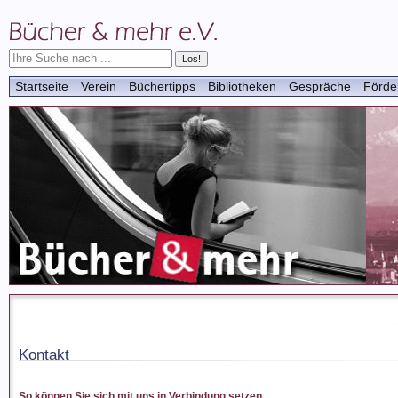
Startseite
Verein
Büchertipps
Bibliotheken
Gespräche
Förde
Kontakt
So können Sie sich mit uns in Verbindung setzen