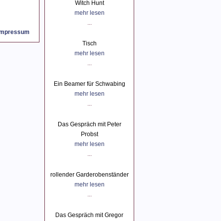
Witch Hunt
mehr lesen
...
Impressum
Tisch
mehr lesen
...
Ein Beamer für Schwabing
mehr lesen
...
Das Gespräch mit Peter
Probst
mehr lesen
...
rollender Garderobenständer
mehr lesen
...
Das Gespräch mit Gregor