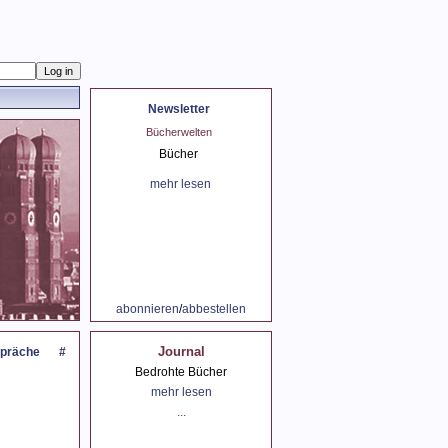
Newsletter
spräch mit Peter
Bücherwelten
Der Sommer und Lesen
Probst
Bücher
der Sommer
spräch mit Peter
mehr lesen
mehr lesen
Probst
mehr lesen
abonnieren
/
abbestellen
Journal
präche
#
Bedrohte Bücher
mehr lesen
...